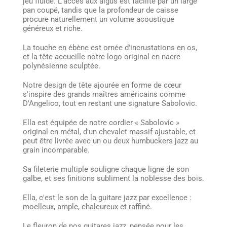
jeu fluide. L'accès aux aigus est facilité par un large
pan coupé, tandis que la profondeur de caisse
procure naturellement un volume acoustique
généreux et riche.
La touche en ébène est ornée d'incrustations en os,
et la tête accueille notre logo original en nacre
polynésienne sculptée.
Notre design de tête ajourée en forme de cœur
s'inspire des grands maîtres américains comme
D'Angelico, tout en restant une signature Sabolovic.
Ella est équipée de notre cordier « Sabolovic »
original en métal, d'un chevalet massif ajustable, et
peut être livrée avec un ou deux humbuckers jazz au
grain incomparable.
Sa fileterie multiple souligne chaque ligne de son
galbe, et ses finitions subliment la noblesse des bois.
Ella, c'est le son de la guitare jazz par excellence :
moelleux, ample, chaleureux et raffiné.
Le fleuron de nos guitares jazz, pensée pour les