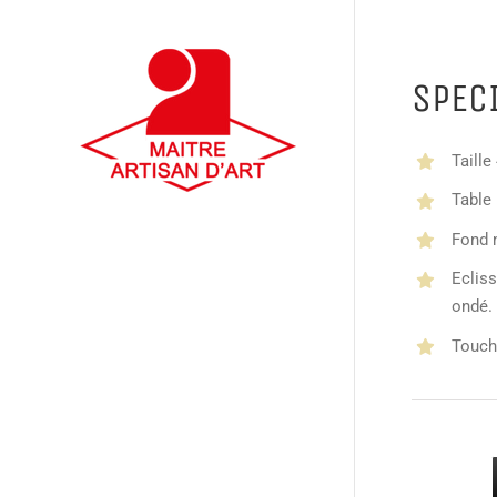
SPEC
Taille
Table
Fond m
Eclis
ondé.
Touche