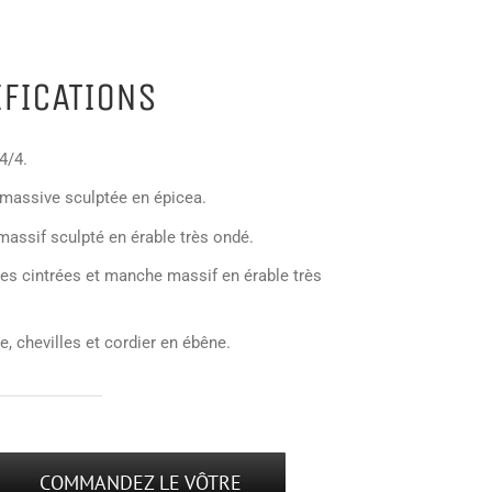
IFICATIONS
 4/4.
 massive sculptée en épicea.
assif sculpté en érable très ondé.
ses cintrées et manche massif en érable très
, chevilles et cordier en ébêne.
COMMANDEZ LE VÔTRE