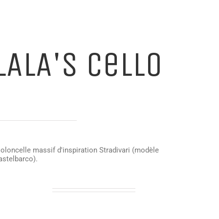
LALA's Cello
ioloncelle massif d'inspiration Stradivari (modèle
astelbarco).